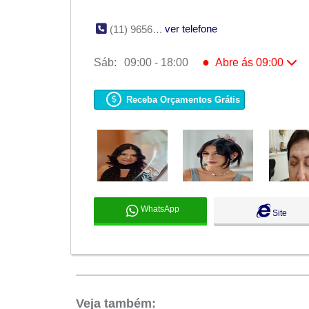
ver telefone
(11) 9656-35176
●
Sáb:
09:00 - 18:00
Abre ás 09:00
Seg:
Fechado
Ter:
09:00 - 18:00
Receba Orçamentos Grátis
Qua:
09:00 - 18:00
Qui:
09:00 - 18:00
Sex:
09:00 - 18:00
●
Sáb:
09:00 - 18:00
Abre ás 09:00
Dom:
Fechado
WhatsApp
Site
Veja também: