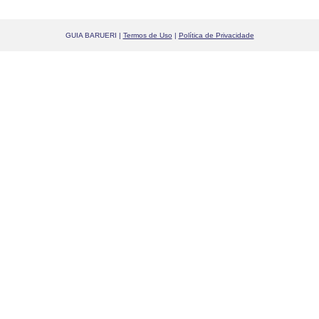
GUIA BARUERI |
Termos de Uso
|
Política de Privacidade