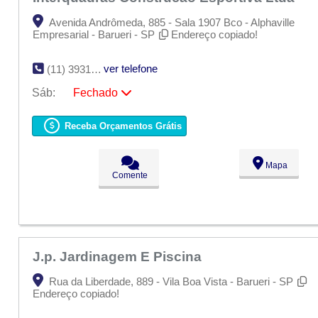
Avenida Andrômeda, 885 - Sala 1907 Bco - Alphaville
Empresarial - Barueri - SP
Endereço copiado!
ver telefone
(11) 3931-5519
Sáb:
Fechado
Seg:
09:00 - 18:00
Ter:
09:00 - 18:00
Receba Orçamentos Grátis
Qua:
09:00 - 18:00
Qui:
09:00 - 18:00
Sex:
09:00 - 18:00
Mapa
Sáb:
Fechado
Comente
Dom:
Fechado
J.p. Jardinagem E Piscina
Rua da Liberdade, 889 - Vila Boa Vista - Barueri - SP
Endereço copiado!