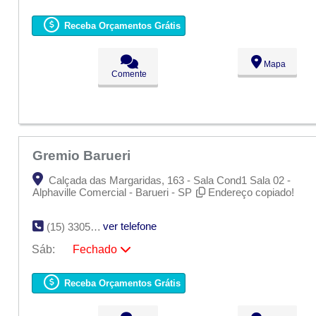
Seg:
09:00 - 18:00
Ter:
09:00 - 18:00
Receba Orçamentos Grátis
Qua:
09:00 - 18:00
Qui:
09:00 - 18:00
Sex:
09:00 - 18:00
Mapa
Sáb:
Fechado
Comente
Dom:
Fechado
Gremio Barueri
Calçada das Margaridas, 163 - Sala Cond1 Sala 02 -
Alphaville Comercial - Barueri - SP
Endereço copiado!
ver telefone
(15) 3305-2995
Sáb:
Fechado
Seg:
09:00 - 18:00
Ter:
09:00 - 18:00
Receba Orçamentos Grátis
Qua:
09:00 - 18:00
Qui:
09:00 - 18:00