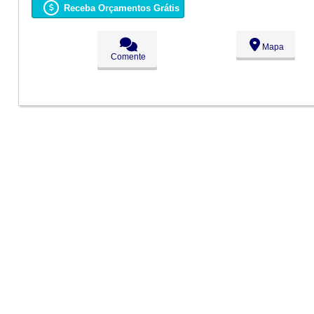
Ter:
09:00 - 18:00
Receba Orçamentos Grátis
Qua:
09:00 - 18:00
Qui:
09:00 - 18:00
Sex:
09:00 - 18:00
Mapa
Sáb:
Fechado
Comente
Dom:
Fechado