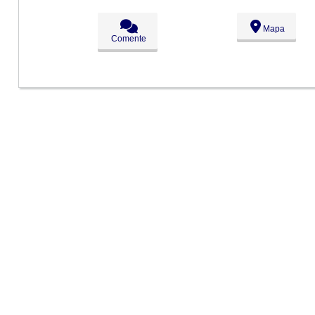
Qua:
09:00 - 18:00
Qui:
09:00 - 18:00
Sex:
09:00 - 18:00
Mapa
Sáb:
Fechado
Comente
Dom:
Fechado