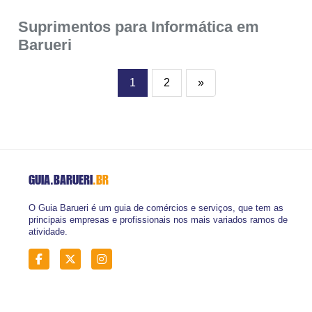
Suprimentos para Informática em
Barueri
1
2
»
GUIA.BARUERI
.BR
O Guia Barueri é um guia de comércios e serviços, que tem as
principais empresas e profissionais nos mais variados ramos de
atividade.