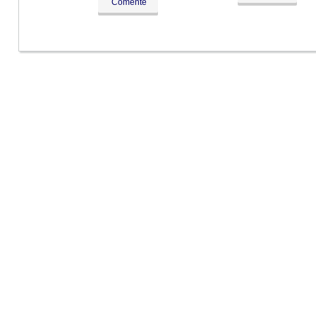
Sáb:
Fechado
Comente
Dom:
Fechado