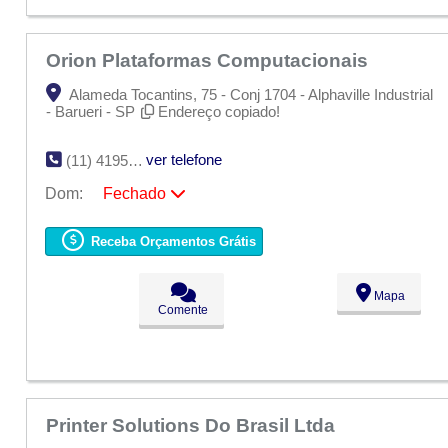
Sáb:
Fechado
Dom:
Fechado
Orion Plataformas Computacionais
Alameda Tocantins, 75 - Conj 1704 - Alphaville Industrial
- Barueri - SP
Endereço copiado!
ver telefone
(11) 4195-0992
Dom:
Fechado
Seg:
09:00 - 18:00
Ter:
09:00 - 18:00
Receba Orçamentos Grátis
Qua:
09:00 - 18:00
Qui:
09:00 - 18:00
Sex:
09:00 - 18:00
Mapa
Sáb:
Fechado
Comente
Dom:
Fechado
Printer Solutions Do Brasil Ltda