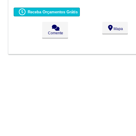
Seg:
09:00 - 18:00
Ter:
09:00 - 18:00
Receba Orçamentos Grátis
Qua:
09:00 - 18:00
Qui:
09:00 - 18:00
Sex:
09:00 - 18:00
Mapa
Sáb:
Fechado
Comente
Dom:
Fechado