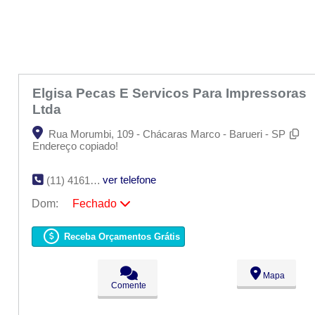
Elgisa Pecas E Servicos Para Impressoras
Ltda
Rua Morumbi, 109 - Chácaras Marco - Barueri - SP
Endereço copiado!
ver telefone
(11) 4161-6333
Dom:
Fechado
Seg:
09:00 - 18:00
Ter:
09:00 - 18:00
Receba Orçamentos Grátis
Qua:
09:00 - 18:00
Qui:
09:00 - 18:00
Sex:
09:00 - 18:00
Mapa
Sáb:
Fechado
Comente
Dom:
Fechado