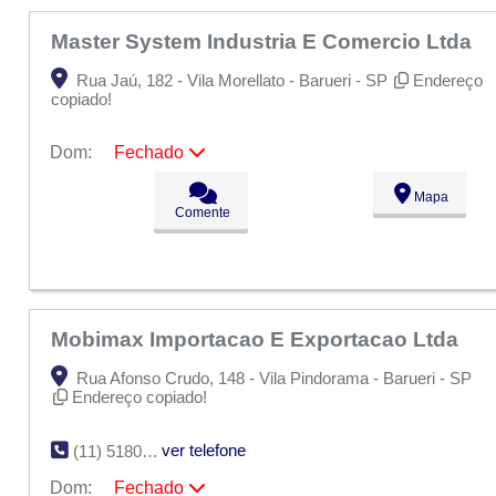
Master System Industria E Comercio Ltda
Rua Jaú, 182 - Vila Morellato - Barueri - SP
Endereço
copiado!
Dom:
Fechado
Seg:
09:00 - 18:00
Mapa
Ter:
09:00 - 18:00
Comente
Qua:
09:00 - 18:00
Qui:
09:00 - 18:00
Sex:
09:00 - 18:00
Sáb:
Fechado
Dom:
Fechado
Mobimax Importacao E Exportacao Ltda
Rua Afonso Crudo, 148 - Vila Pindorama - Barueri - SP
Endereço copiado!
ver telefone
(11) 5180-4500
Dom:
Fechado