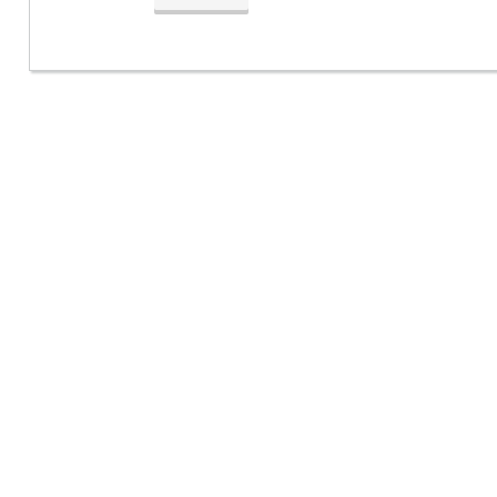
Dom:
Fechado