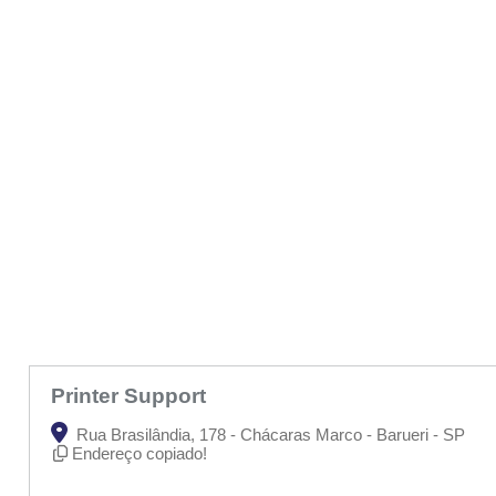
Printer Support
Rua Brasilândia, 178 - Chácaras Marco - Barueri - SP
Endereço copiado!