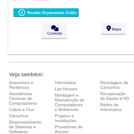
Seg:
09:00 - 18:00
Ter:
09:00 - 18:00
Receba Orçamentos Grátis
Qua:
09:00 - 18:00
Qui:
09:00 - 18:00
Sex:
09:00 - 18:00
Mapa
Sáb:
Fechado
Comente
Dom:
Fechado
Veja também:
Acessórios e
Informática
Reciclagem de
Periféricos
Cartuchos
Lan Houses
Assistências
Recuperação
Montagem e
Técnicas de
de Dados e HD
Manutenção de
Computadores
Computadores
Redes de
Cabos e Fios
e Notebooks
Informática
Cartuchos
Projetos e
Instalações
Desenvolvimento
de Sistemas e
Provedores de
Softwares
Acesso