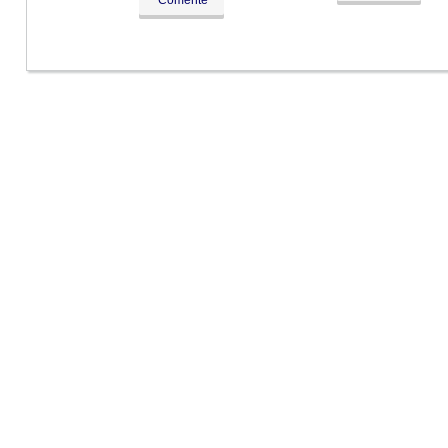
Comente
Dom:
Fechado