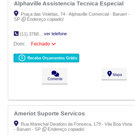
Alphaville Assistencia Tecnica Especial
Praça das Violetas, 74 - Alphaville Comercial - Barueri -
SP
Endereço copiado!
ver telefone
(11) 3768-1526
Dom:
Fechado
Seg:
09:00 - 18:00
Ter:
09:00 - 18:00
Receba Orçamentos Grátis
Qua:
09:00 - 18:00
Qui:
09:00 - 18:00
Sex:
09:00 - 18:00
Mapa
Sáb:
Fechado
Comente
Dom:
Fechado
Ameriot Suporte Servicos
Rua Marechal Deodoro da Fonseca, 179 - Vila Boa Vista
- Barueri - SP
Endereço copiado!