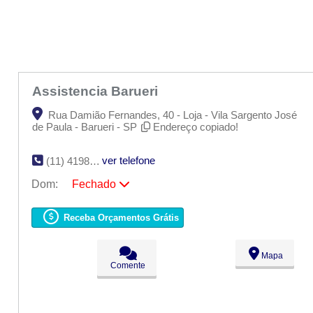
Assistencia Barueri
Rua Damião Fernandes, 40 - Loja - Vila Sargento José
de Paula - Barueri - SP
Endereço copiado!
ver telefone
(11) 4198-6996
Dom:
Fechado
Seg:
09:00 - 18:00
Ter:
09:00 - 18:00
Receba Orçamentos Grátis
Qua:
09:00 - 18:00
Qui:
09:00 - 18:00
Sex:
09:00 - 18:00
Mapa
Sáb:
Fechado
Comente
Dom:
Fechado