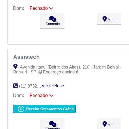
Dom:
Fechado
Seg:
09:00 - 18:00
Mapa
Ter:
09:00 - 18:00
Comente
Qua:
09:00 - 18:00
Qui:
09:00 - 18:00
Sex:
09:00 - 18:00
Sáb:
Fechado
Dom:
Fechado
Assistech
Avenida Itaqui (Bairro dos Altos), 210 - Jardim Belval -
Barueri - SP
Endereço copiado!
ver telefone
(11) 8732-4423
Dom:
Fechado
Seg:
09:00 - 18:00
Ter:
09:00 - 18:00
Receba Orçamentos Grátis
Qua:
09:00 - 18:00
Qui:
09:00 - 18:00
Sex:
09:00 - 18:00
Mapa
Sáb:
Fechado