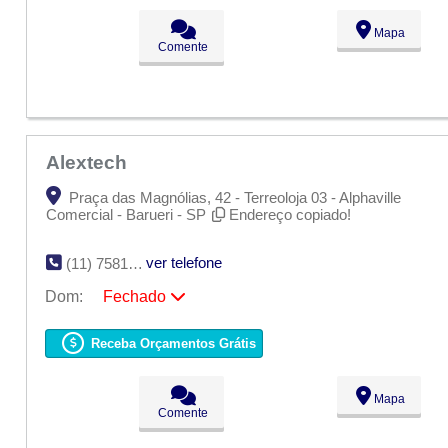
Qui:
09:00 - 18:00
Sex:
09:00 - 18:00
Mapa
Sáb:
Fechado
Comente
Dom:
Fechado
Alextech
Praça das Magnólias, 42 - Terreoloja 03 - Alphaville
Comercial - Barueri - SP
Endereço copiado!
ver telefone
(11) 7581-6155
Dom:
Fechado
Seg:
09:00 - 18:00
Ter:
09:00 - 18:00
Receba Orçamentos Grátis
Qua:
09:00 - 18:00
Qui:
09:00 - 18:00
Sex:
09:00 - 18:00
Mapa
Sáb:
Fechado
Comente
Dom:
Fechado