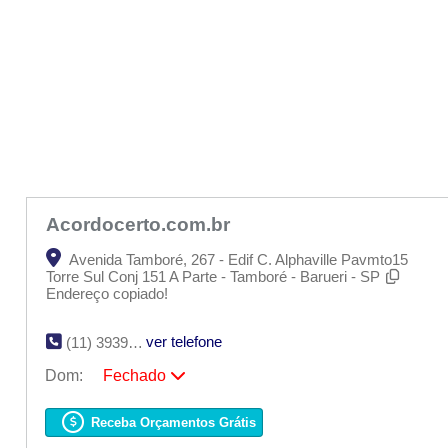
Acordocerto.com.br
Avenida Tamboré, 267 - Edif C. Alphaville Pavmto15
Torre Sul Conj 151 A Parte - Tamboré - Barueri - SP
Endereço copiado!
ver telefone
(11) 3939-0440
Dom:
Fechado
Seg:
09:00 - 18:00
Ter:
09:00 - 18:00
Receba Orçamentos Grátis
Qua:
09:00 - 18:00