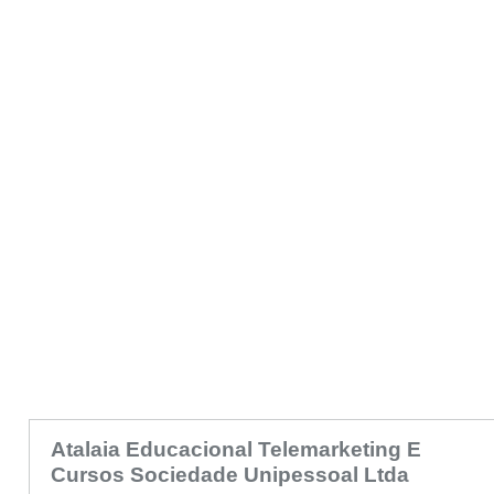
Atalaia Educacional Telemarketing E
Cursos Sociedade Unipessoal Ltda