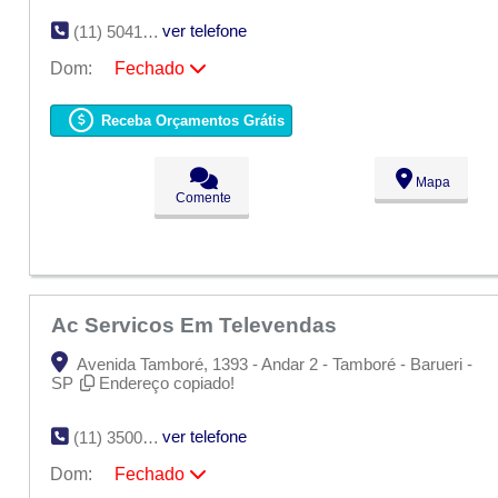
ver telefone
(11) 5041-8188
Dom:
Fechado
Seg:
09:00 - 18:00
Ter:
09:00 - 18:00
Receba Orçamentos Grátis
Qua:
09:00 - 18:00
Qui:
09:00 - 18:00
Sex:
09:00 - 18:00
Mapa
Sáb:
Fechado
Comente
Dom:
Fechado
Ac Servicos Em Televendas
Avenida Tamboré, 1393 - Andar 2 - Tamboré - Barueri -
SP
Endereço copiado!
ver telefone
(11) 3500-8500
Dom:
Fechado