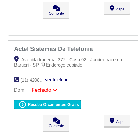
Qui:
09:00 - 18:00
Sex:
09:00 - 18:00
Mapa
Sáb:
Fechado
Comente
Dom:
Fechado
Actel Sistemas De Telefonia
Avenida Iracema, 277 - Casa 02 - Jardim Iracema -
Barueri - SP
Endereço copiado!
ver telefone
(11) 4208-2574
Dom:
Fechado
Seg:
09:00 - 18:00
Ter:
09:00 - 18:00
Receba Orçamentos Grátis
Qua:
09:00 - 18:00
Qui:
09:00 - 18:00
Sex:
09:00 - 18:00
Mapa
Sáb:
Fechado
Comente
Dom:
Fechado