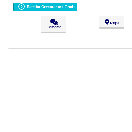
Seg:
09:00 - 18:00
Ter:
09:00 - 18:00
Receba Orçamentos Grátis
Qua:
09:00 - 18:00
Qui:
09:00 - 18:00
Sex:
09:00 - 18:00
Mapa
Sáb:
Fechado
Comente
Dom:
Fechado