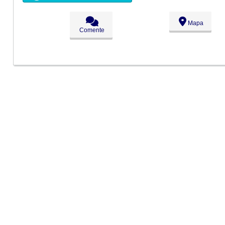
Qua:
09:00 - 18:00
Qui:
09:00 - 18:00
Aberto
agora
Sex:
09:00 - 18:00
Mapa
Sáb:
Fechado
Comente
Dom:
Fechado