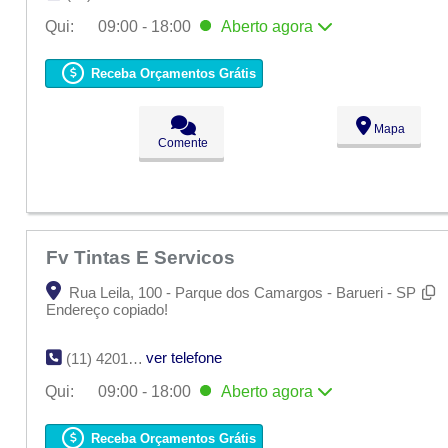
Qui:
09:00 - 18:00
Aberto
agora
Seg:
09:00 - 18:00
Ter:
09:00 - 18:00
Receba Orçamentos Grátis
Qua:
09:00 - 18:00
Qui:
09:00 - 18:00
Aberto
agora
Sex:
09:00 - 18:00
Mapa
Sáb:
Fechado
Comente
Dom:
Fechado
Fv Tintas E Servicos
Rua Leila, 100 - Parque dos Camargos - Barueri - SP
Endereço copiado!
ver telefone
(11) 4201-5500
Qui:
09:00 - 18:00
Aberto
agora
Seg:
09:00 - 18:00
Ter:
09:00 - 18:00
Receba Orçamentos Grátis