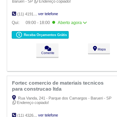
Barueri - SP
Endereço copiado!
ver telefone
(11) 4191-0743
Qui:
09:00 - 18:00
Aberto
agora
Seg:
09:00 - 18:00
Ter:
09:00 - 18:00
Receba Orçamentos Grátis
Qua:
09:00 - 18:00
Qui:
09:00 - 18:00
Aberto
agora
Sex:
09:00 - 18:00
Mapa
Sáb:
Fechado
Comente
Dom:
Fechado
Fortec comercio de materiais tecnicos
para construcao ltda
Rua Vanda, 241 - Parque dos Camargos - Barueri - SP
Endereço copiado!
ver telefone
(11) 4326-4193