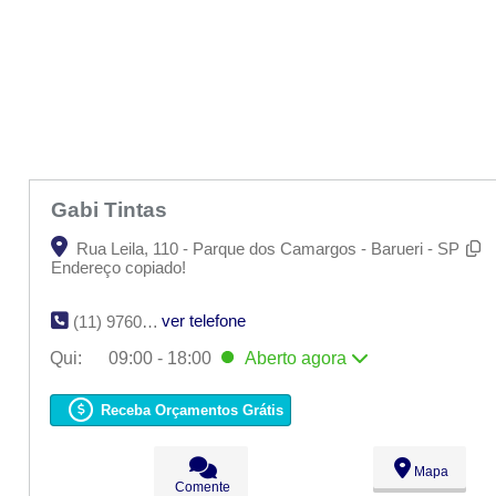
Gabi Tintas
Rua Leila, 110 - Parque dos Camargos - Barueri - SP
Endereço copiado!
ver telefone
(11) 9760-0414
Qui:
09:00 - 18:00
Aberto
agora
Seg:
09:00 - 18:00
Ter:
09:00 - 18:00
Receba Orçamentos Grátis
Qua:
09:00 - 18:00
Qui:
09:00 - 18:00
Aberto
agora
Sex:
09:00 - 18:00
Mapa
Sáb:
Fechado
Comente