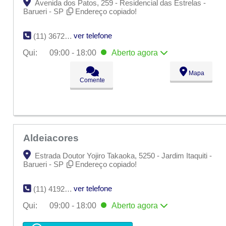
Avenida dos Patos, 259 - Residencial das Estrelas -
Barueri - SP
Endereço copiado!
ver telefone
(11) 3672-6854
Qui:
09:00 - 18:00
Aberto
agora
Seg:
09:00 - 18:00
Mapa
Ter:
09:00 - 18:00
Comente
Qua:
09:00 - 18:00
Qui:
09:00 - 18:00
Aberto
agora
Sex:
09:00 - 18:00
Sáb:
Fechado
Dom:
Fechado
Aldeiacores
Estrada Doutor Yojiro Takaoka, 5250 - Jardim Itaquiti -
Barueri - SP
Endereço copiado!
ver telefone
(11) 4192-1464
Qui:
09:00 - 18:00
Aberto
agora
Seg:
09:00 - 18:00