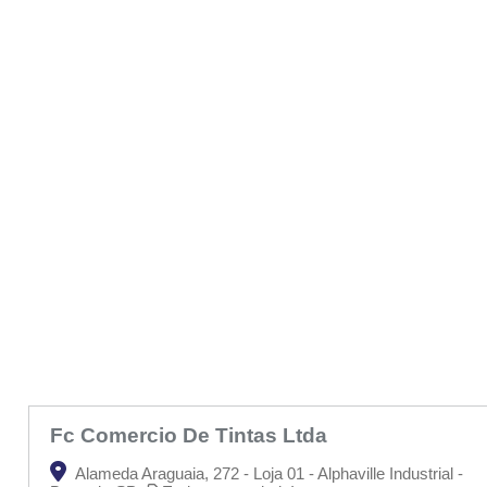
Fc Comercio De Tintas Ltda
Alameda Araguaia, 272 - Loja 01 - Alphaville Industrial -