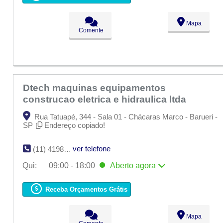
Qua:
09:00 - 18:00
Qui:
09:00 - 18:00
Aberto
agora
Sex:
09:00 - 18:00
Mapa
Sáb:
Fechado
Comente
Dom:
Fechado
Dtech maquinas equipamentos
construcao eletrica e hidraulica ltda
Rua Tatuapé, 344 - Sala 01 - Chácaras Marco - Barueri -
SP
Endereço copiado!
ver telefone
(11) 4198-1474
Qui:
09:00 - 18:00
Aberto
agora
Seg:
09:00 - 18:00
Ter:
09:00 - 18:00
Receba Orçamentos Grátis
Qua:
09:00 - 18:00
Qui:
09:00 - 18:00
Aberto
agora
Sex:
09:00 - 18:00
Mapa