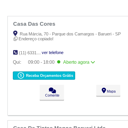
Casa Das Cores
Rua Márcia, 70 - Parque dos Camargos - Barueri - SP
Endereço copiado!
ver telefone
(11) 6331-5733
Qui:
09:00 - 18:00
Aberto
agora
Seg:
09:00 - 18:00
Ter:
09:00 - 18:00
Receba Orçamentos Grátis
Qua:
09:00 - 18:00
Qui:
09:00 - 18:00
Aberto
agora
Sex:
09:00 - 18:00
Mapa
Sáb:
Fechado
Comente
Dom:
Fechado