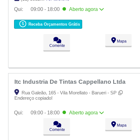
Qui:
09:00 - 18:00
Aberto
agora
Seg:
09:00 - 18:00
Ter:
09:00 - 18:00
Receba Orçamentos Grátis
Qua:
09:00 - 18:00
Qui:
09:00 - 18:00
Aberto
agora
Sex:
09:00 - 18:00
Mapa
Sáb:
Fechado
Comente
Dom:
Fechado
Itc Industria De Tintas Cappellano Ltda
Rua Galeão, 165 - Vila Morellato - Barueri - SP
Endereço copiado!
Qui:
09:00 - 18:00
Aberto
agora
Seg:
09:00 - 18:00
Mapa
Ter:
09:00 - 18:00
Comente
Qua:
09:00 - 18:00
Qui:
09:00 - 18:00
Aberto
agora