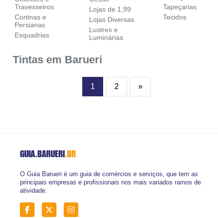
Travesseiros
Tapeçarias
Lojas de 1,99
Cortinas e
Tecidos
Lojas Diversas
Persianas
Lustres e
Esquadrias
Luminárias
Tintas em Barueri
1
2
»
GUIA.BARUERI
.BR
O Guia Barueri é um guia de comércios e serviços, que tem as
principais empresas e profissionais nos mais variados ramos de
atividade.