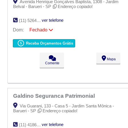
Avenida Henrique Gonçalves Baptista, 1308 - Jardim
Belval - Barueri - SP
Endereço copiado!
ver telefone
(11) 5264-8776
Dom:
Fechado
Seg:
09:00 - 18:00
Ter:
09:00 - 18:00
Receba Orçamentos Grátis
Qua:
09:00 - 18:00
Qui:
09:00 - 18:00
Sex:
09:00 - 18:00
Mapa
Sáb:
Fechado
Comente
Dom:
Fechado
Galdino Seguranca Patrimonial
Via Guarani, 133 - Casa 5 - Jardim Santa Mônica -
Barueri - SP
Endereço copiado!
ver telefone
(11) 4186-5887