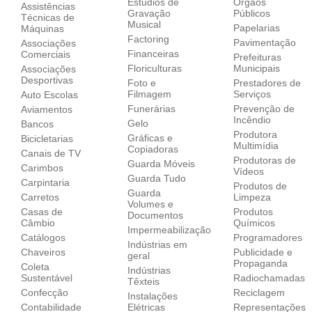
Estúdios de
Órgãos
Assistências
Gravação
Públicos
Técnicas de
Musical
Papelarias
Máquinas
Factoring
Pavimentação
Associações
Financeiras
Comerciais
Prefeituras
Floriculturas
Municipais
Associações
Desportivas
Foto e
Prestadores de
Filmagem
Serviços
Auto Escolas
Funerárias
Prevenção de
Aviamentos
Incêndio
Gelo
Bancos
Produtora
Gráficas e
Bicicletarias
Multimídia
Copiadoras
Canais de TV
Produtoras de
Guarda Móveis
Carimbos
Vídeos
Guarda Tudo
Carpintaria
Produtos de
Guarda
Carretos
Limpeza
Volumes e
Casas de
Produtos
Documentos
Câmbio
Químicos
Impermeabilização
Catálogos
Programadores
Indústrias em
Chaveiros
Publicidade e
geral
Propaganda
Coleta
Indústrias
Sustentável
Radiochamadas
Têxteis
Confecção
Reciclagem
Instalações
Contabilidade
Elétricas
Representações