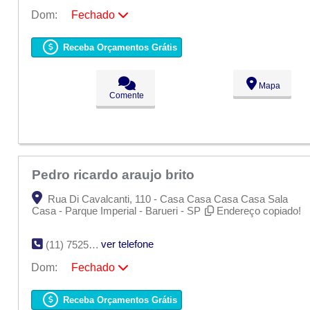
Dom:
Fechado
Seg:
09:00 - 18:00
Ter:
09:00 - 18:00
Receba Orçamentos Grátis
Qua:
09:00 - 18:00
Qui:
09:00 - 18:00
Sex:
09:00 - 18:00
Mapa
Sáb:
Fechado
Comente
Dom:
Fechado
Pedro ricardo araujo brito
Rua Di Cavalcanti, 110 - Casa Casa Casa Casa Sala
Casa - Parque Imperial - Barueri - SP
Endereço copiado!
ver telefone
(11) 7525-8584
Dom:
Fechado
Seg:
09:00 - 18:00
Ter:
09:00 - 18:00
Receba Orçamentos Grátis