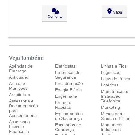
Qua:
09:00 - 18:00
Qui:
09:00 - 18:00
Sex:
09:00 - 18:00
Mapa
Sáb:
Fechado
Comente
Dom:
Fechado
Veja também:
Agências de
Eletricistas
Linhas e Fios
Emprego
Empresas de
Logísticas
Antiquário
Segurança
Lojas de Pesca
Armas e
Encadernação
Lotéricas
Munições
Enegia Elétrica
Manutenção e
Arquitetura
Engenharia
Instalação
Assessoria e
Telefonica
Entregas
Documentação
Rápidas
Marketing
para
Equipamentos
Mesas para
Aposentadoria
de Segurança
Sinuca e Bilhar
Assessoria
Escritórios de
Montagens
Fiscal e
Cobrança
Industriais
Financeira