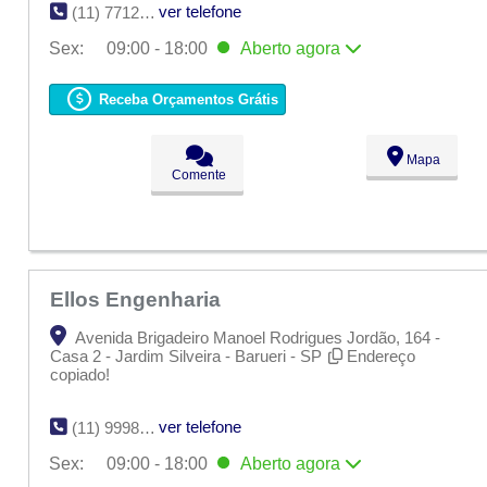
ver telefone
(11) 7712-3605
Sex:
09:00 - 18:00
Aberto
agora
Seg:
09:00 - 18:00
Ter:
09:00 - 18:00
Receba Orçamentos Grátis
Qua:
09:00 - 18:00
Qui:
09:00 - 18:00
Sex:
09:00 - 18:00
Aberto
agora
Mapa
Sáb:
Fechado
Comente
Dom:
Fechado
Ellos Engenharia
Avenida Brigadeiro Manoel Rodrigues Jordão, 164 -
Casa 2 - Jardim Silveira - Barueri - SP
Endereço
copiado!
ver telefone
(11) 9998-1531
Sex:
09:00 - 18:00
Aberto
agora