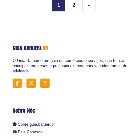
1
2
»
GUIA.BARUERI
.BR
O Guia Barueri é um guia de comércios e serviços, que tem as
principais empresas e profissionais nos mais variados ramos de
atividade.
Sobre Nós
Sobre guia.barueri.br
Fale Conosco