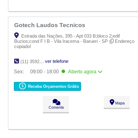
Gotech Laudos Tecnicos
Estrada das Nações, 395 - Apt 033 B;bloco 2;edif
Buzios;cond F I B - Vila Iracema - Barueri - SP
Endereço
copiado!
ver telefone
(11) 3592-1838
Sex:
09:00 - 18:00
Aberto
agora
Seg:
09:00 - 18:00
Ter:
09:00 - 18:00
Receba Orçamentos Grátis
Qua:
09:00 - 18:00
Qui:
09:00 - 18:00
Sex:
09:00 - 18:00
Aberto
agora
Mapa
Sáb:
Fechado
Comente
Dom:
Fechado