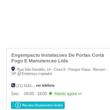
Engempacto Instalacoes De Portas Corta
Fogo E Manutencao Ltda
Rua São Geraldo, 14 - Casa 8 - Parque Viana - Barueri -
SP
Endereço copiado!
ver telefone
(11) 4163-3603
Sex:
09:00 - 18:00
Aberto
agora
Seg:
09:00 - 18:00
Ter:
09:00 - 18:00
Receba Orçamentos Grátis
Qua:
09:00 - 18:00