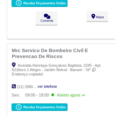
Ter:
09:00 - 18:00
Receba Orçamentos Grátis
Qua:
09:00 - 18:00
Qui:
09:00 - 18:00
Sex:
09:00 - 18:00
Aberto
agora
Mapa
Sáb:
Fechado
Comente
Dom:
Fechado
Mrc Servico De Bombeiro Civil E
Prevencao De Riscos
Avenida Henrique Gonçalves Baptista, 2245 - Apt
62;bloco 1 Alegro - Jardim Belval - Barueri - SP
Endereço copiado!
ver telefone
(11) 2680-3725
Sex:
09:00 - 18:00
Aberto
agora
Seg:
09:00 - 18:00
Ter:
09:00 - 18:00
Receba Orçamentos Grátis
Qua:
09:00 - 18:00