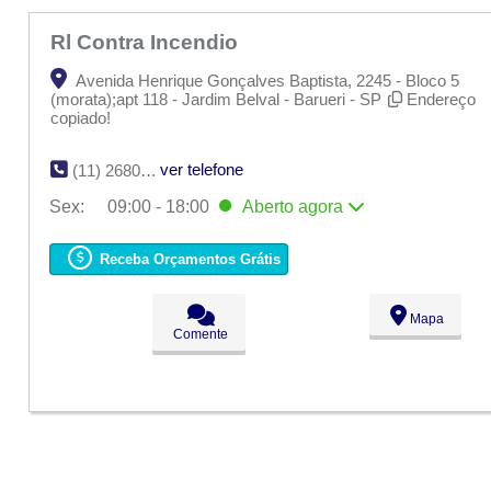
Rl Contra Incendio
Avenida Henrique Gonçalves Baptista, 2245 - Bloco 5
(morata);apt 118 - Jardim Belval - Barueri - SP
Endereço
copiado!
ver telefone
(11) 2680-7731
Sex:
09:00 - 18:00
Aberto
agora
Seg:
09:00 - 18:00
Ter:
09:00 - 18:00
Receba Orçamentos Grátis
Qua:
09:00 - 18:00
Qui:
09:00 - 18:00
Sex:
09:00 - 18:00
Aberto
agora
Mapa
Sáb:
Fechado
Comente
Dom:
Fechado