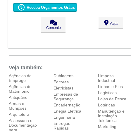
Seg:
09:00 - 18:00
Ter:
09:00 - 18:00
Receba Orçamentos Grátis
Qua:
09:00 - 18:00
Qui:
09:00 - 18:00
Sex:
09:00 - 18:00
Aberto
agora
Mapa
Sáb:
Fechado
Comente
Dom:
Fechado
Veja também:
Agências de
Dublagens
Limpeza
Emprego
Industrial
Editoras
Agências de
Linhas e Fios
Eletricistas
Matrimônio
Logísticas
Empresas de
Antiquário
Segurança
Lojas de Pesca
Armas e
Encadernação
Lotéricas
Munições
Enegia Elétrica
Manutenção e
Arquitetura
Instalação
Engenharia
Assessoria e
Telefonica
Entregas
Documentação
Marketing
Rápidas
para