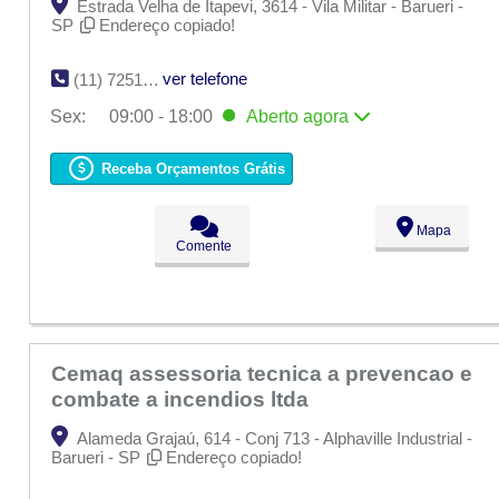
Estrada Velha de Itapevi, 3614 - Vila Militar - Barueri -
SP
Endereço copiado!
ver telefone
(11) 7251-7994
Sex:
09:00 - 18:00
Aberto
agora
Seg:
09:00 - 18:00
Ter:
09:00 - 18:00
Receba Orçamentos Grátis
Qua:
09:00 - 18:00
Qui:
09:00 - 18:00
Sex:
09:00 - 18:00
Aberto
agora
Mapa
Sáb:
Fechado
Comente
Dom:
Fechado
Cemaq assessoria tecnica a prevencao e
combate a incendios ltda
Alameda Grajaú, 614 - Conj 713 - Alphaville Industrial -
Barueri - SP
Endereço copiado!