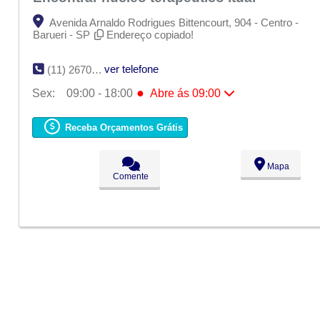
Avenida Arnaldo Rodrigues Bittencourt, 904 - Centro -
Barueri - SP
Endereço copiado!
ver telefone
(11) 2670-7230
●
Sex:
09:00 - 18:00
Abre ás 09:00
Seg:
09:00 - 18:00
Ter:
09:00 - 18:00
Receba Orçamentos Grátis
Qua:
09:00 - 18:00
Qui:
09:00 - 18:00
●
Sex:
09:00 - 18:00
Abre ás 09:00
Mapa
Sáb:
Fechado
Comente
Dom:
Fechado