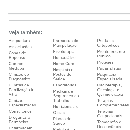
Veja também:
Acupuntura
Farmácias de
Produtos
Manipulação
Ortopédicos
Associações
Fisioterapia
Pronto Socorro
Casas de
Público
Repouso
Hemodiálise
Próteses
Centros
Home Care
Médicos
Psicanalistas
Hospitais e
Clínicas de
Postos de
Psiquiatria
Diagnóstico
Saúde
Especializada
Clínicas de
Laboratórios
Radioterapia,
Fertilização In
Oncologia e
Medicina e
Vitro
Quimioterapia
Segurança do
Clínicas
Trabalho
Terapias
Especializadas
Complementares
Nutricionistas
Consultórios
Terapias
Óticas
Ocupacionais
Drogarias e
Planos de
Farmácias
Tomografia e
Saúde
Ressonância
Enfermagem
Podologia e