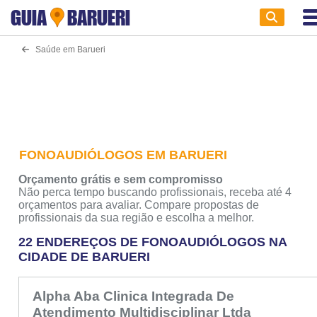
GUIA
BARUERI
Saúde em Barueri
FONOAUDIÓLOGOS EM BARUERI
Orçamento grátis e sem compromisso
Não perca tempo buscando profissionais, receba até 4
orçamentos para avaliar. Compare propostas de
profissionais da sua região e escolha a melhor.
22 ENDEREÇOS DE FONOAUDIÓLOGOS NA
CIDADE DE BARUERI
Alpha Aba Clinica Integrada De
Atendimento Multidisciplinar Ltda