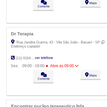
●
Sex:
09:00 - 18:00
Abre ás 09:00
Mapa
Sáb:
Fechado
Comente
Dom:
Fechado
Dr Terapia
Rua Jandira Guerra, 43 - Vila São João - Barueri - SP
Endereço copiado!
ver telefone
(11) 4164-4717
●
Sex:
09:00 - 18:00
Abre ás 09:00
Seg:
09:00 - 18:00
Mapa
Ter:
09:00 - 18:00
Comente
Qua:
09:00 - 18:00
Qui:
09:00 - 18:00
●
Sex:
09:00 - 18:00
Abre ás 09:00
Sáb:
Fechado
Dom:
Fechado
Encontrar nucleo terapeutico ltda.