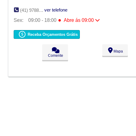
ver telefone
(41) 9788-0145
●
Sex:
09:00 - 18:00
Abre ás 09:00
Seg:
09:00 - 18:00
Ter:
09:00 - 18:00
Receba Orçamentos Grátis
Qua:
09:00 - 18:00
Qui:
09:00 - 18:00
●
Sex:
09:00 - 18:00
Abre ás 09:00
Mapa
Sáb:
Fechado
Comente
Dom:
Fechado