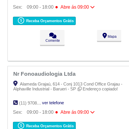
●
Sex:
09:00 - 18:00
Abre ás 09:00
Seg:
09:00 - 18:00
Ter:
09:00 - 18:00
Receba Orçamentos Grátis
Qua:
09:00 - 18:00
Qui:
09:00 - 18:00
●
Sex:
09:00 - 18:00
Abre ás 09:00
Mapa
Sáb:
Fechado
Comente
Dom:
Fechado
Nr Fonoaudiologia Ltda
Alameda Grajaú, 614 - Conj 1013 Cond Office Grajau -
Alphaville Industrial - Barueri - SP
Endereço copiado!
ver telefone
(11) 9708-8896
●
Sex:
09:00 - 18:00
Abre ás 09:00
Seg:
09:00 - 18:00
Ter:
09:00 - 18:00
Receba Orçamentos Grátis