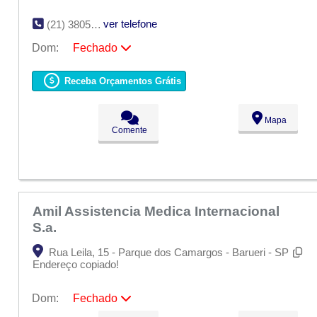
ver telefone
(21) 3805-1000
Dom:
Fechado
Seg:
09:00 - 18:00
Ter:
09:00 - 18:00
Receba Orçamentos Grátis
Qua:
09:00 - 18:00
Qui:
09:00 - 18:00
Sex:
09:00 - 18:00
Mapa
Sáb:
Fechado
Comente
Dom:
Fechado
Amil Assistencia Medica Internacional
S.a.
Rua Leila, 15 - Parque dos Camargos - Barueri - SP
Endereço copiado!
Dom:
Fechado
Seg:
09:00 - 18:00