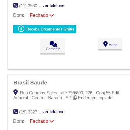
ver telefone
(11) 3930-2059
Dom:
Fechado
Seg:
09:00 - 18:00
Ter:
09:00 - 18:00
Receba Orçamentos Grátis
Qua:
09:00 - 18:00
Qui:
09:00 - 18:00
Sex:
09:00 - 18:00
Mapa
Sáb:
Fechado
Comente
Dom:
Fechado
Brasil Saude
Rua Campos Sales - até 799/800, 226 - Conj 55 Edif
Admiral - Centro - Barueri - SP
Endereço copiado!
ver telefone
(19) 3327-6558
Dom:
Fechado
Seg:
09:00 - 18:00