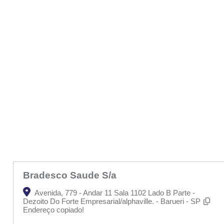
Bradesco Saude S/a
Avenida, 779 - Andar 11 Sala 1102 Lado B Parte -
Dezoito Do Forte Empresarial/alphaville. - Barueri - SP
Endereço copiado!