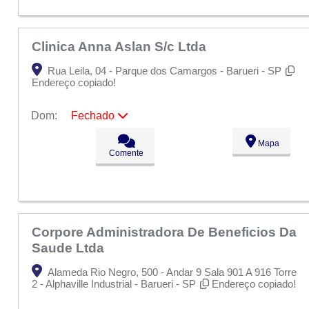
Clinica Anna Aslan S/c Ltda
Rua Leila, 04 - Parque dos Camargos - Barueri - SP
Endereço copiado!
Dom:
Fechado
Seg:
09:00 - 18:00
Mapa
Ter:
09:00 - 18:00
Comente
Qua:
09:00 - 18:00
Qui:
09:00 - 18:00
Sex:
09:00 - 18:00
Sáb:
Fechado
Dom:
Fechado
Corpore Administradora De Beneficios Da
Saude Ltda
Alameda Rio Negro, 500 - Andar 9 Sala 901 A 916 Torre
2 - Alphaville Industrial - Barueri - SP
Endereço copiado!