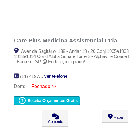
Care Plus Medicina Assistencial Ltda
Avenida Sagitário, 138 - Andar 19 / 20 Conj 1905a1908
1913e1914 Cond Alpha Square Torre 2 - Alphaville Conde II
- Barueri - SP
Endereço copiado!
ver telefone
(11) 4197-0000
Dom:
Fechado
Seg:
09:00 - 18:00
Ter:
09:00 - 18:00
Receba Orçamentos Grátis
Qua:
09:00 - 18:00
Qui:
09:00 - 18:00
Sex:
09:00 - 18:00
Mapa
Sáb:
Fechado
Comente
Dom:
Fechado