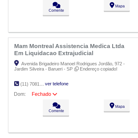
Sex:
09:00 - 18:00
Mapa
Sáb:
Fechado
Comente
Dom:
Fechado
Mam Montreal Assistencia Medica Ltda
Em Liquidacao Extrajudicial
Avenida Brigadeiro Manoel Rodrigues Jordão, 972 -
Jardim Silveira - Barueri - SP
Endereço copiado!
ver telefone
(11) 7081-6620
Dom:
Fechado
Seg:
09:00 - 18:00
Mapa
Ter:
09:00 - 18:00
Comente
Qua:
09:00 - 18:00
Qui:
09:00 - 18:00
Sex:
09:00 - 18:00
Sáb:
Fechado
Dom:
Fechado