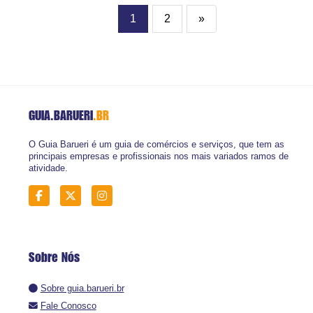
1
2
»
GUIA.BARUERI
.BR
O Guia Barueri é um guia de comércios e serviços, que tem as
principais empresas e profissionais nos mais variados ramos de
atividade.
Sobre Nós
Sobre guia.barueri.br
Fale Conosco