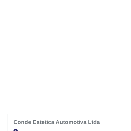
Conde Estetica Automotiva Ltda