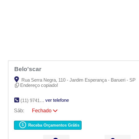
Belo'scar
Rua Serra Negra, 110 - Jardim Esperança - Barueri - SP
Endereço copiado!
ver telefone
(11) 9741-6323
Sáb:
Fechado
Seg:
09:00 - 18:00
Ter:
09:00 - 18:00
Receba Orçamentos Grátis
Qua:
09:00 - 18:00
Qui:
09:00 - 18:00