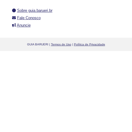
Sobre guia.barueri.br
Fale Conosco
Anuncie
GUIA BARUERI |
Termos de Uso
|
Política de Privacidade