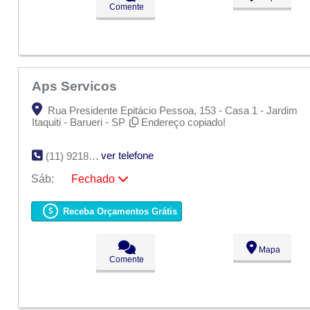
Sáb:
Fechado
Comente
Dom:
Fechado
Aps Servicos
Rua Presidente Epitácio Pessoa, 153 - Casa 1 - Jardim
Itaquiti - Barueri - SP
Endereço copiado!
ver telefone
(11) 9218-1689
Sáb:
Fechado
Seg:
09:00 - 18:00
Ter:
09:00 - 18:00
Receba Orçamentos Grátis
Qua:
09:00 - 18:00
Qui:
09:00 - 18:00
Sex:
09:00 - 18:00
Mapa
Sáb:
Fechado
Comente
Dom:
Fechado