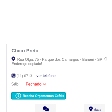
Chico Preto
Rua Olga, 75 - Parque dos Camargos - Barueri - SP
Endereço copiado!
ver telefone
(11) 6713-7669
Sáb:
Fechado
Seg:
09:00 - 18:00
Ter:
09:00 - 18:00
Receba Orçamentos Grátis
Qua:
09:00 - 18:00
Qui:
09:00 - 18:00
Sex:
09:00 - 18:00
Mapa