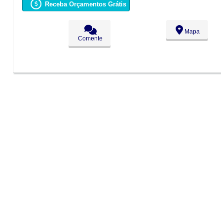
Ter:
09:00 - 18:00
Receba Orçamentos Grátis
Qua:
09:00 - 18:00
Qui:
09:00 - 18:00
Sex:
09:00 - 18:00
Mapa
Sáb:
Fechado
Comente
Dom:
Fechado