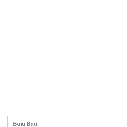
Buiu Bau