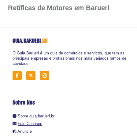
Retíficas de Motores em Barueri
GUIA.BARUERI
.BR
O Guia Barueri é um guia de comércios e serviços, que tem as
principais empresas e profissionais nos mais variados ramos de
atividade.
Sobre Nós
Sobre guia.barueri.br
Fale Conosco
Anuncie