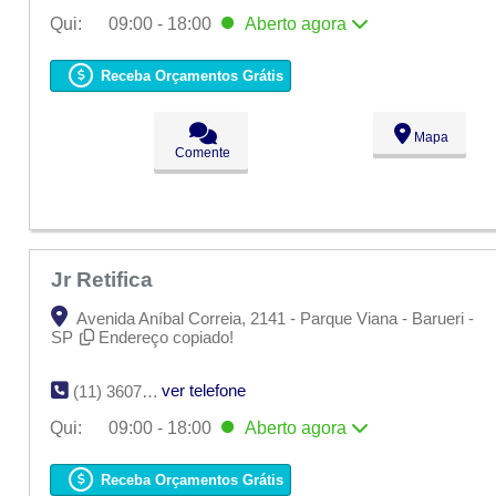
Qui:
09:00 - 18:00
Aberto
agora
Seg:
09:00 - 18:00
Ter:
09:00 - 18:00
Receba Orçamentos Grátis
Qua:
09:00 - 18:00
Qui:
09:00 - 18:00
Aberto
agora
Sex:
09:00 - 18:00
Mapa
Sáb:
Fechado
Comente
Dom:
Fechado
Jr Retifica
Avenida Aníbal Correia, 2141 - Parque Viana - Barueri -
SP
Endereço copiado!
ver telefone
(11) 3607-1157
Qui:
09:00 - 18:00
Aberto
agora
Seg:
09:00 - 18:00
Ter:
09:00 - 18:00
Receba Orçamentos Grátis