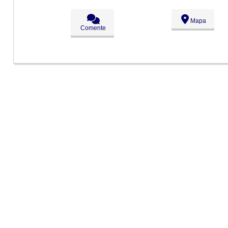
Qua:
09:00 - 18:00
Qui:
09:00 - 18:00
Aberto
agora
Sex:
09:00 - 18:00
Mapa
Sáb:
Fechado
Comente
Dom:
Fechado