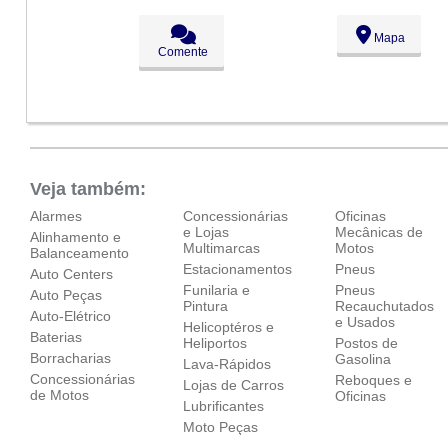
Qui:
09:00 - 18:00
Aberto
agora
Sex:
09:00 - 18:00
Mapa
Sáb:
Fechado
Comente
Dom:
Fechado
Veja também:
Alarmes
Concessionárias
Oficinas
e Lojas
Mecânicas de
Alinhamento e
Multimarcas
Motos
Balanceamento
Estacionamentos
Pneus
Auto Centers
Funilaria e
Pneus
Auto Peças
Pintura
Recauchutados
Auto-Elétrico
e Usados
Helicoptéros e
Baterias
Heliportos
Postos de
Borracharias
Gasolina
Lava-Rápidos
Concessionárias
Reboques e
Lojas de Carros
de Motos
Oficinas
Lubrificantes
Moto Peças