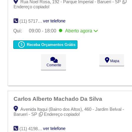
Rua Noel Rosa, 192 - Parque Imperial - Barueri - SP
Endereço copiado!
ver telefone
(11) 5717-3569
Qui:
09:00 - 18:00
Aberto
agora
Seg:
09:00 - 18:00
Ter:
09:00 - 18:00
Receba Orçamentos Grátis
Qua:
09:00 - 18:00
Qui:
09:00 - 18:00
Aberto
agora
Sex:
09:00 - 18:00
Mapa
Sáb:
Fechado
Comente
Dom:
Fechado
Carlos Alberto Machado Da Silva
Avenida Itaqui (Bairro dos Altos), 460 - Jardim Belval -
Barueri - SP
Endereço copiado!
ver telefone
(11) 4198-5574