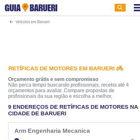
GUIA
BARUERI
Veículos em Barueri
RETÍFICAS DE MOTORES EM BARUERI
Orçamento grátis e sem compromisso
Não perca tempo buscando profissionais, receba até 4
orçamentos para avaliar. Compare propostas de
profissionais da sua região e escolha a melhor.
9 ENDEREÇOS DE RETÍFICAS DE MOTORES NA
CIDADE DE BARUERI
Arm Engenharia Mecanica