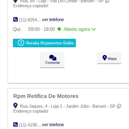
Rua, 65 - Loja - Vila Do Conde - Barueri - SP
Endereço copiado!
ver telefone
(11) 8254-5324
Qui:
09:00 - 18:00
Aberto
agora
Seg:
09:00 - 18:00
Ter:
09:00 - 18:00
Receba Orçamentos Grátis
Qua:
09:00 - 18:00
Qui:
09:00 - 18:00
Aberto
agora
Sex:
09:00 - 18:00
Mapa
Sáb:
Fechado
Comente
Dom:
Fechado
Rpm Retifica De Motores
Rua Jaques, 4 - Loja 1 - Jardim Júlio - Barueri - SP
Endereço copiado!
ver telefone
(11) 4198-6609