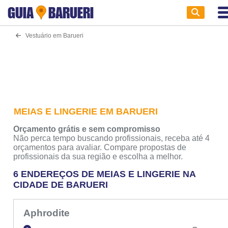
GUIA
BARUERI
Vestuário em Barueri
MEIAS E LINGERIE EM BARUERI
Orçamento grátis e sem compromisso
Não perca tempo buscando profissionais, receba até 4
orçamentos para avaliar. Compare propostas de
profissionais da sua região e escolha a melhor.
6 ENDEREÇOS DE MEIAS E LINGERIE NA
CIDADE DE BARUERI
Aphrodite