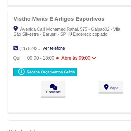
Vistho Meias E Artigos Esportivos
Avenida Calil Mohamed Rahal, 575 - Galpao02 - Vila
São Silvestre - Barueri - SP
Endereço copiado!
ver telefone
(11) 5242-9363
●
Qui:
09:00 - 18:00
Abre ás 09:00
Seg:
09:00 - 18:00
Ter:
09:00 - 18:00
Receba Orçamentos Grátis
Qua:
09:00 - 18:00
●
Qui:
09:00 - 18:00
Abre ás 09:00
Sex:
09:00 - 18:00
Mapa
Sáb:
Fechado
Comente
Dom:
Fechado