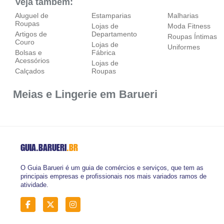
Veja também:
Aluguel de
Estamparias
Malharias
Roupas
Lojas de
Moda Fitness
Artigos de
Departamento
Roupas Íntimas
Couro
Lojas de
Uniformes
Bolsas e
Fábrica
Acessórios
Lojas de
Calçados
Roupas
Meias e Lingerie em Barueri
GUIA.BARUERI
.BR
O Guia Barueri é um guia de comércios e serviços, que tem as
principais empresas e profissionais nos mais variados ramos de
atividade.