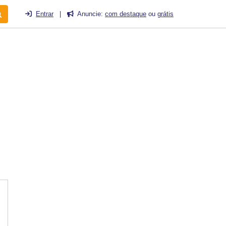
Entrar
|
Anuncie:
com destaque
ou
grátis