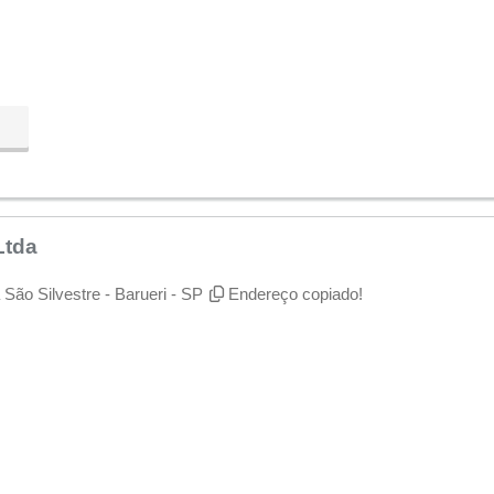
Ltda
 São Silvestre - Barueri - SP
Endereço copiado!