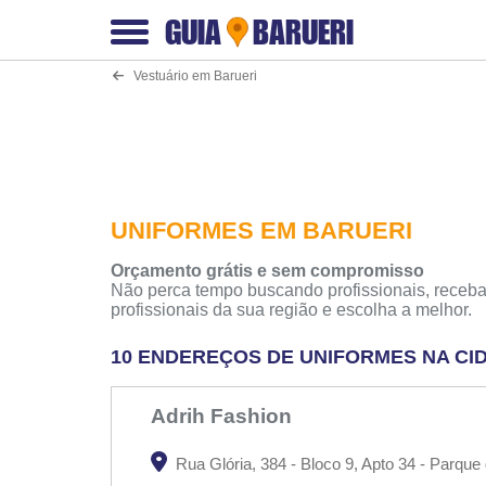
GUIA
BARUERI
Vestuário em Barueri
UNIFORMES EM BARUERI
Orçamento grátis e sem compromisso
Não perca tempo buscando profissionais, receba
profissionais da sua região e escolha a melhor.
10 ENDEREÇOS DE UNIFORMES NA CI
Adrih Fashion
Rua Glória, 384 - Bloco 9, Apto 34 - Parqu