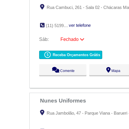
Rua Cambuci, 261 - Sala 02 - Chácaras Mar
ver telefone
(11) 5199-3617
Sáb:
Fechado
Seg:
09:00 - 18:00
Ter:
09:00 - 18:00
Receba Orçamentos Grátis
Qua:
09:00 - 18:00
Qui:
09:00 - 18:00
Sex:
09:00 - 18:00
Comente
Mapa
Sáb:
Fechado
Dom:
Fechado
Nunes Uniformes
Rua Jambolão, 47 - Parque Viana - Barueri 