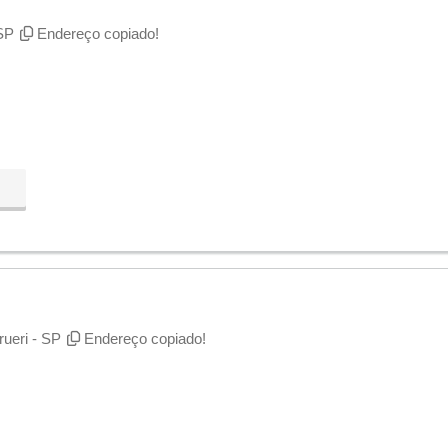
 SP
Endereço copiado!
rueri - SP
Endereço copiado!