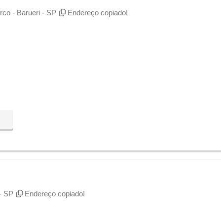
co - Barueri - SP
Endereço copiado!
- SP
Endereço copiado!