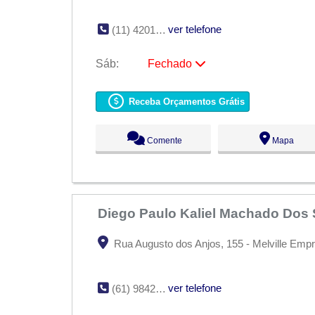
ver telefone
(11) 4201-0000
Sáb:
Fechado
Seg:
09:00 - 18:00
Ter:
09:00 - 18:00
Receba Orçamentos Grátis
Qua:
09:00 - 18:00
Qui:
09:00 - 18:00
Sex:
09:00 - 18:00
Comente
Mapa
Sáb:
Fechado
Dom:
Fechado
Diego Paulo Kaliel Machado Do
Rua Augusto dos Anjos, 155 - Melville Empres
ver telefone
(61) 9842-2763