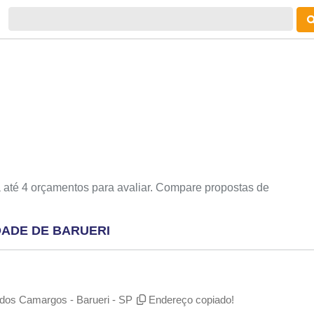
 até 4 orçamentos para avaliar. Compare propostas de
DADE DE BARUERI
e dos Camargos - Barueri - SP
Endereço copiado!